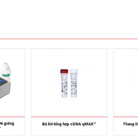
96 giếng
Bộ kit tổng hợp cDNA qMAX™
Thang 
™