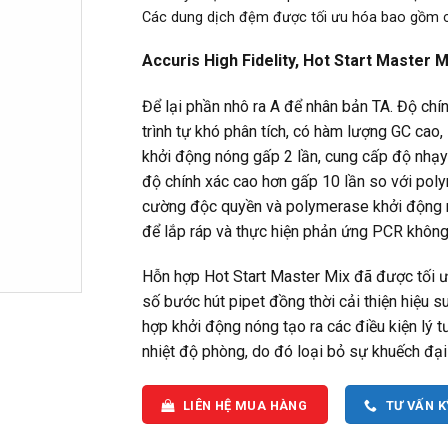
Các dung dịch đệm được tối ưu hóa bao gồm 
Accuris High Fidelity, Hot Start Master M
Để lại phần nhô ra A để nhân bản TA. Độ chí
trình tự khó phân tích, có hàm lượng GC cao,
khởi động nóng gấp 2 lần, cung cấp độ nhạy 
độ chính xác cao hơn gấp 10 lần so với pol
cường độc quyền và polymerase khởi động nó
để lắp ráp và thực hiện phản ứng PCR không
Hỗn hợp Hot Start Master Mix đã được tối 
số bước hút pipet đồng thời cải thiện hiệu s
hợp khởi động nóng tạo ra các điều kiện lý
nhiệt độ phòng, do đó loại bỏ sự khuếch đại
LIÊN HỆ MUA HÀNG
TƯ VẤN 