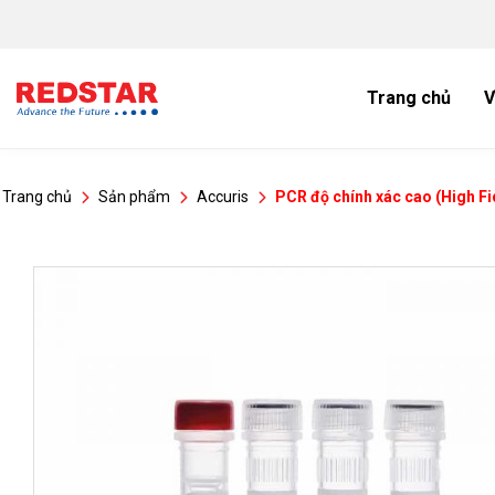
Bỏ
qua
nội
dung
Trang chủ
V
Trang chủ
Sản phẩm
Accuris
PCR độ chính xác cao (High Fi