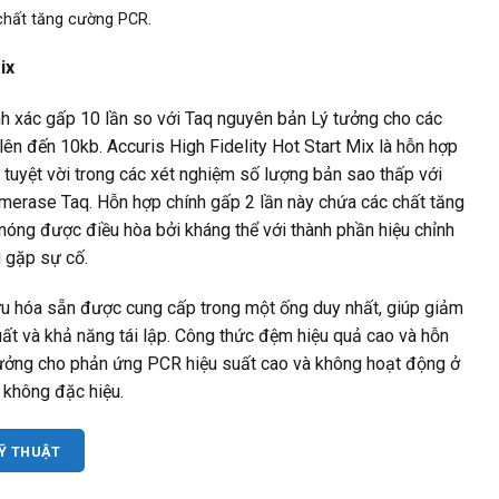
chất tăng cường PCR.
ix
nh xác gấp 10 lần so với Taq nguyên bản Lý tưởng cho các
 lên đến 10kb. Accuris High Fidelity Hot Start Mix là hỗn hợp
tuyệt vời trong các xét nghiệm số lượng bản sao thấp với
ymerase Taq. Hỗn hợp chính gấp 2 lần này chứa các chất tăng
ng được điều hòa bởi kháng thể với thành phần hiệu chỉnh
 gặp sự cố.
ưu hóa sẵn được cung cấp trong một ống duy nhất, giúp giảm
uất và khả năng tái lập. Công thức đệm hiệu quả cao và hỗn
 tưởng cho phản ứng PCR hiệu suất cao và không hoạt động ở
 không đặc hiệu.
KỸ THUẬT