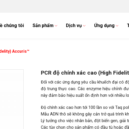
ề chúng tôi
Sản phẩm
Dịch vụ
Ứng dụng
delity) Accuris™
PCR độ chính xác cao (High Fideli
Đối với các ứng dụng yêu cầu khuếch đại có đ
độ trung thực cao. Các enzyme hiệu chỉnh đượ
này đảm bảo hiệu suất ổn định hơn với nhiều l
Độ chính xác cao hơn tới 100 lần so với Taq po
Mẫu ADN thô sẽ không gây cản trở quá trình kh
Lý tưởng cho việc nhân bản, đột biến gen, giải t
Các tùy chọn cho sản phẩm có đầu tù hoặc đầu