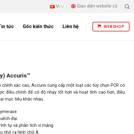
Giao diện website cũ
Vi
Tin tức
Góc kiến thức
Liên hệ
WEBSHOP
ty) Accuris™
ộ chính xác cao, Accuris cung cấp một loạt các tùy chọn PCR có
c điều chỉnh để có độ nhạy tốt hơn và hoạt tính cao hơn, điều
oại mục tiêu khác nhau.
lymerase.
uếch đại.
rình tự và phân tích vi mảng.
 nhô ra hình chữ A.