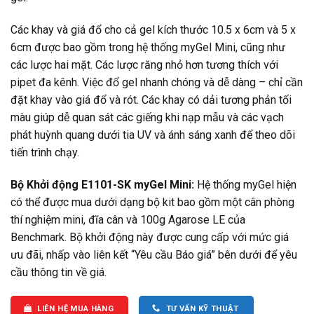
Các khay và giá đổ cho cả gel kích thước 10.5 x 6cm và 5 x
6cm được bao gồm trong hệ thống myGel Mini, cũng như
các lược hai mặt. Các lược răng nhỏ hơn tương thích với
pipet đa kênh. Việc đổ gel nhanh chóng và dễ dàng – chỉ cần
đặt khay vào giá đổ và rót. Các khay có dải tương phản tối
màu giúp dễ quan sát các giếng khi nạp mẫu và các vạch
phát huỳnh quang dưới tia UV và ánh sáng xanh để theo dõi
tiến trình chạy.
Bộ Khởi động E1101-SK myGel Mini:
Hệ thống myGel hiện
có thể được mua dưới dạng bộ kit bao gồm một cân phòng
thí nghiệm mini, đĩa cân và 100g Agarose LE của
Benchmark. Bộ khởi động này được cung cấp với mức giá
ưu đãi, nhấp vào liên kết “Yêu cầu Báo giá” bên dưới để yêu
cầu thông tin về giá.
LIÊN HỆ MUA HÀNG
TƯ VẤN KỸ THUẬT