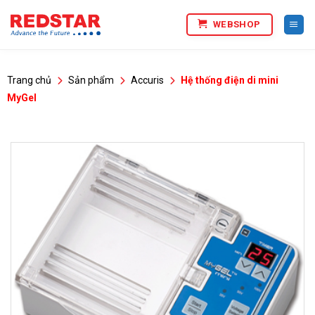
Bỏ
WEBSHOP
qua
nội
dung
Trang chủ
Sản phẩm
Accuris
Hệ thống điện di mini
MyGel