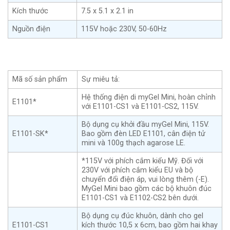
Kích thước
7.5 x 5.1 x 2.1 in
Nguồn điện
115V hoặc 230V, 50-60Hz
Mã số sản phẩm
Sự miêu tả:
Hệ thống điện di myGel Mini, hoàn chỉnh
E1101*
với E1101-CS1 và E1101-CS2, 115V.
Bộ dụng cụ khởi đầu myGel Mini, 115V.
E1101-SK*
Bao gồm đèn LED E1101, cân điện tử
mini và 100g thạch agarose LE.
*115V với phích cắm kiểu Mỹ. Đối với
230V với phích cắm kiểu EU và bộ
chuyển đổi điện áp, vui lòng thêm (-E).
MyGel Mini bao gồm các bộ khuôn đúc
E1101-CS1 và E1102-CS2 bên dưới.
Bộ dụng cụ đúc khuôn, dành cho gel
E1101-CS1
kích thước 10,5 x 6cm, bao gồm hai khay