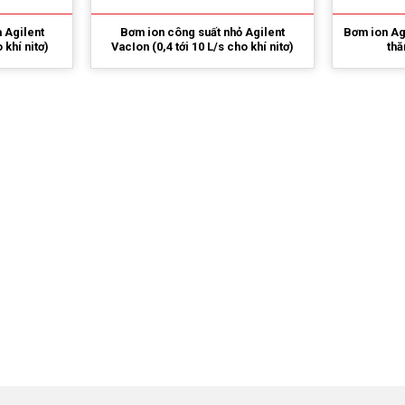
 Agilent
Bơm ion công suất nhỏ Agilent
Bơm ion Ag
 khí nitơ)
VacIon (0,4 tới 10 L/s cho khí nitơ)
thă