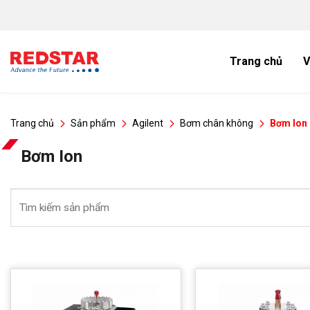
Bỏ
qua
nội
dung
Trang chủ
V
Trang chủ
Sản phẩm
Agilent
Bơm chân không
Bơm Ion
Bơm Ion
Tìm
kiếm: