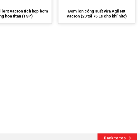
ilent VacIon tích hợp bơm
Bơm ion công suất vừa Agilent
ng hoa titan (TSP)
VacIon (20 tới 75 Ls cho khí nitơ)
Back to top