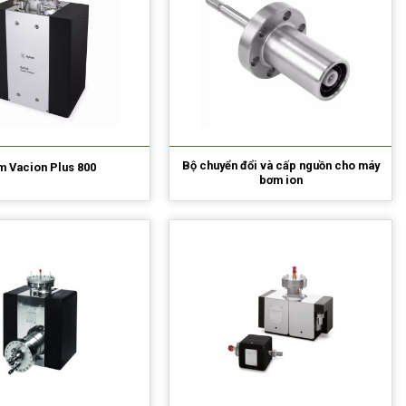
Bộ chuyển đổi và cấp nguồn cho máy
 Vacion Plus 800
bơm ion