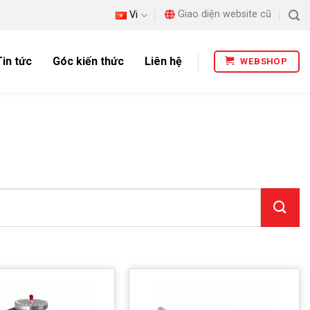
Giao diện website cũ
Vi
Tin tức
Góc kiến thức
Liên hệ
WEBSHOP