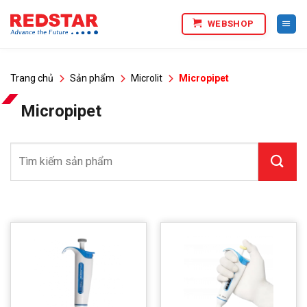
Bỏ
WEBSHOP
qua
nội
dung
Trang chủ
Sản phẩm
Microlit
Micropipet
Micropipet
Tìm
kiếm: