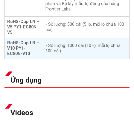
phân và Bộ lấy mẫu tự động của hãng
Frontier Labs
RoHS-Cup LN –
• Số lượng: 500 cái (5 lọ, mỗi lọ chứa 100
V5 PY1-EC80N-
cái)
V5
RoHS-Cup LN –
• Số lượng: 1000 cái (10 lọ, mỗi lọ chứa
V10 PY1-
100 cái)
EC80N-V10
Ứng dụng
Videos