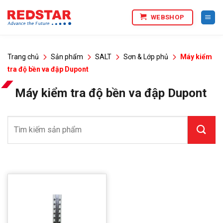
Bỏ
WEBSHOP
qua
nội
dung
Trang chủ
Sản phẩm
SALT
Sơn & Lớp phủ
Máy kiểm
tra độ bền va đập Dupont
Máy kiểm tra độ bền va đập Dupont
Tìm
kiếm: