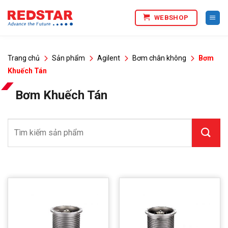
Bỏ
WEBSHOP
qua
nội
dung
Trang chủ
Sản phẩm
Agilent
Bơm chân không
Bơm
Khuếch Tán
Bơm Khuếch Tán
Tìm
kiếm: