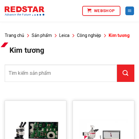
Bỏ
WEBSHOP
qua
nội
dung
Trang chủ
Sản phẩm
Leica
Công nghiệp
Kim tương
Kim tương
Tìm
kiếm: