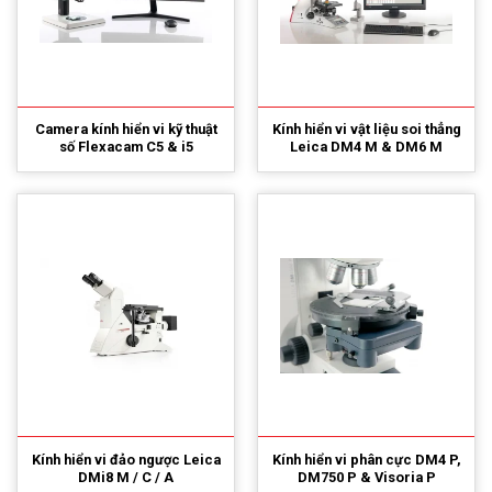
Camera kính hiển vi kỹ thuật
Kính hiển vi vật liệu soi thẳng
số Flexacam C5 & i5
Leica DM4 M & DM6 M
Kính hiển vi đảo ngược Leica
Kính hiển vi phân cực DM4 P,
DMi8 M / C / A
DM750 P & Visoria P