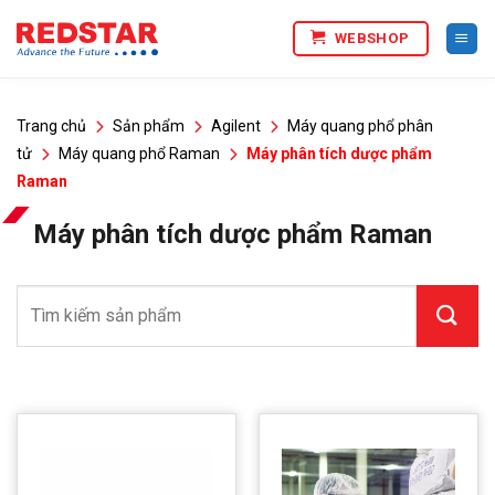
Bỏ
WEBSHOP
qua
nội
dung
Trang chủ
Sản phẩm
Agilent
Máy quang phổ phân
tử
Máy quang phổ Raman
Máy phân tích dược phẩm
Raman
Máy phân tích dược phẩm Raman
Tìm
kiếm: