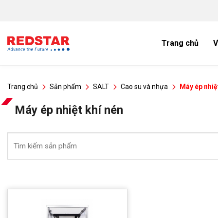
Bỏ
qua
nội
dung
Trang chủ
V
Trang chủ
Sản phẩm
SALT
Cao su và nhựa
Máy ép nhiệ
Máy ép nhiệt khí nén
Tìm
kiếm: