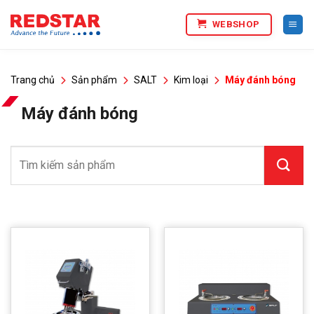
Bỏ
WEBSHOP
qua
nội
dung
Trang chủ
Sản phẩm
SALT
Kim loại
Máy đánh bóng
Máy đánh bóng
Tìm
kiếm: