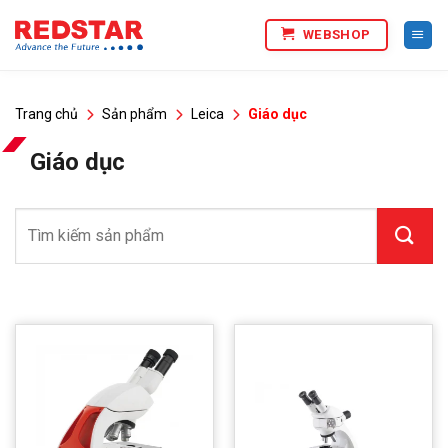
Bỏ
WEBSHOP
qua
nội
dung
Trang chủ
Sản phẩm
Leica
Giáo dục
Giáo dục
Tìm
kiếm: