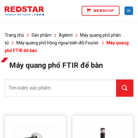
Bỏ
WEBSHOP
qua
nội
dung
Trang chủ
Sản phẩm
Agilent
Máy quang phổ phân
tử
Máy quang phổ hồng ngoại biến đổi Fourier
Máy quang
phổ FTIR để bàn
Máy quang phổ FTIR để bàn
Tìm
kiếm: