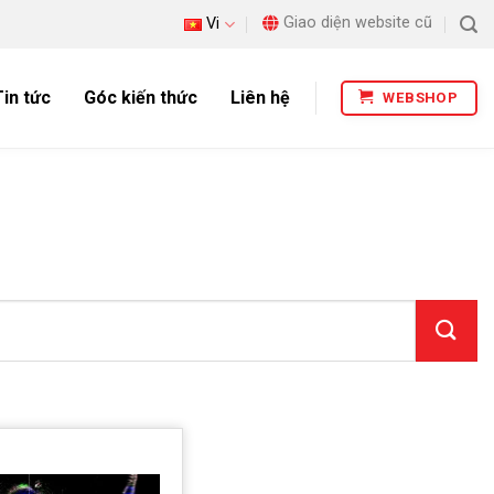
Giao diện website cũ
Vi
Tin tức
Góc kiến thức
Liên hệ
WEBSHOP