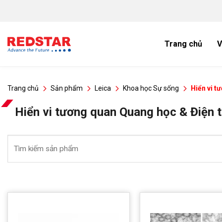
Bỏ
qua
nội
dung
Trang chủ
V
Trang chủ
Sản phẩm
Leica
Khoa học Sự sống
Hiển vi t
Hiển vi tương quan Quang học & Điện 
Tìm
kiếm: