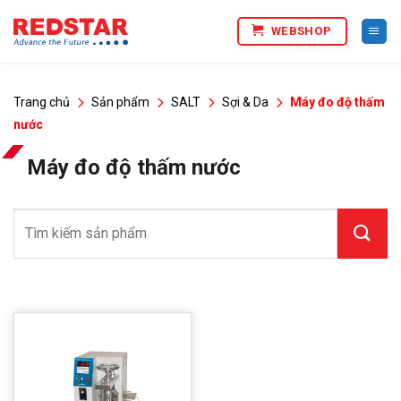
Bỏ
WEBSHOP
qua
nội
dung
Trang chủ
Sản phẩm
SALT
Sợi & Da
Máy đo độ thấm
nước
Máy đo độ thấm nước
Tìm
kiếm: