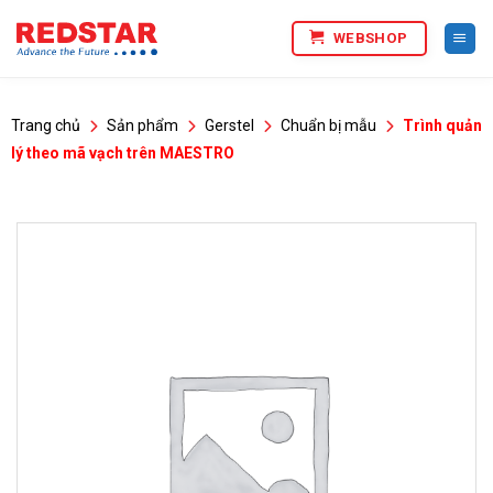
Bỏ
WEBSHOP
qua
nội
dung
Trang chủ
Sản phẩm
Gerstel
Chuẩn bị mẫu
Trình quản
lý theo mã vạch trên MAESTRO