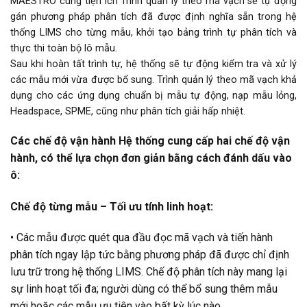
MAESTRO cùng tiện ích Trình quản lý theo mã vạch sẽ tự động
gán phương pháp phân tích đã được định nghĩa sẵn trong hệ
thống LIMS cho từng mẫu, khởi tạo bảng trình tự phân tích và
thực thi toàn bộ lô mẫu.
Sau khi hoàn tất trình tự, hệ thống sẽ tự động kiểm tra và xử lý
các mẫu mới vừa được bổ sung. Trình quản lý theo mã vạch khả
dụng cho các ứng dụng chuẩn bị mẫu tự động, nạp mẫu lỏng,
Headspace, SPME, cũng như phân tích giải hấp nhiệt.
Các chế độ vận hành
Hệ thống cung cấp hai chế độ vận
hành, có thể lựa chọn đơn giản bằng cách đánh dấu vào
ô:
Chế độ từng mẫu – Tối ưu tính linh hoạt:
• Các mẫu được quét qua đầu đọc mã vạch và tiến hành
phân tích ngay lập tức bằng phương pháp đã được chỉ định
lưu trữ trong hệ thống LIMS. Chế độ phân tích này mang lại
sự linh hoạt tối đa; người dùng có thể bổ sung thêm mẫu
mới hoặc các mẫu ưu tiên vào bất kỳ lúc nào.