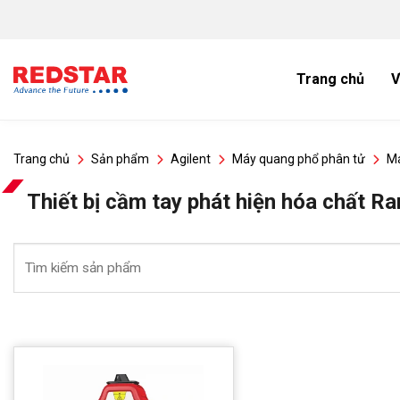
Bỏ
qua
nội
dung
Trang chủ
V
Trang chủ
Sản phẩm
Agilent
Máy quang phổ phân tử
M
Thiết bị cầm tay phát hiện hóa chất R
Tìm
kiếm: