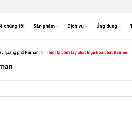
ề chúng tôi
Sản phẩm
Dịch vụ
Ứng dụng
áy quang phổ Raman
Thiết bị cầm tay phát hiện hóa chất Raman
aman