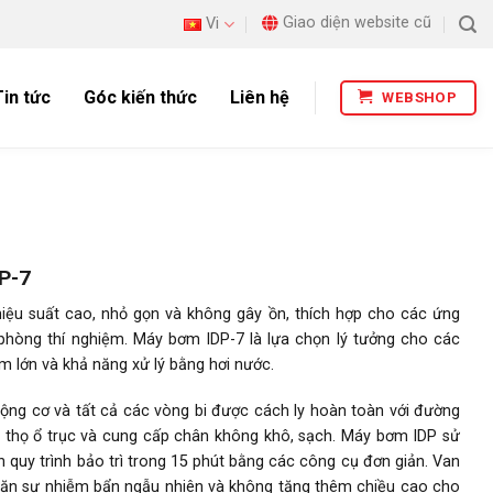
Giao diện website cũ
Vi
Tin tức
Góc kiến thức
Liên hệ
WEBSHOP
P-7
iệu suất cao, nhỏ gọn và không gây ồn, thích hợp cho các ứng
 phòng thí nghiệm.
Máy bơm IDP-7 là lựa chọn lý tưởng cho các
 lớn và khả năng xử lý bằng hơi nước.
động cơ và tất cả các vòng bi được cách ly hoàn toàn với đường
ổi thọ ổ trục và cung cấp chân không khô, sạch. Máy bơm IDP sử
 quy trình bảo trì trong 15 phút bằng các công cụ đơn giản. Van
chặn sự nhiễm bẩn ngẫu nhiên và không tăng thêm chiều cao cho