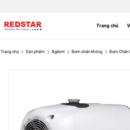
Bỏ
qua
nội
dung
Trang chủ
V
Trang chủ
Sản phẩm
Agilent
Bơm chân không
Bơm Chân 