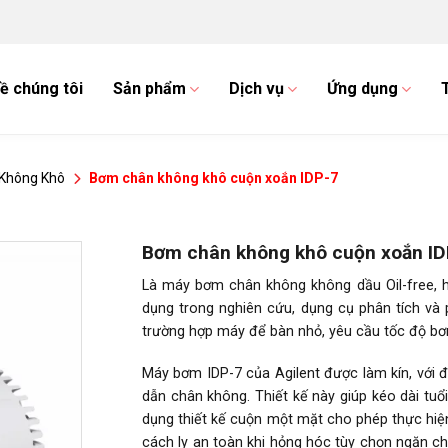
ề chúng tôi
Sản phẩm
Dịch vụ
Ứng dụng
Không Khô
Bơm chân không khô cuộn xoắn IDP-7
Bơm chân không khô cuộn xoắn ID
Là máy bơm chân không không dầu Oil-free, h
dụng trong nghiên cứu, dụng cụ phân tích và
trường hợp máy để bàn nhỏ, yêu cầu tốc độ bơm
Máy bơm IDP-7 của Agilent được làm kín, với 
dẫn chân không. Thiết kế này giúp kéo dài tu
dụng thiết kế cuộn một mặt cho phép thực hiện
cách ly an toàn khi hỏng hóc tùy chọn ngăn 