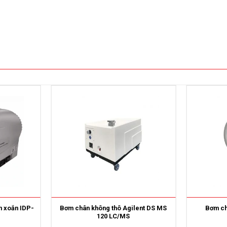
n xoắn IDP-
Bơm chân không thô Agilent DS MS
Bơm ch
120 LC/MS