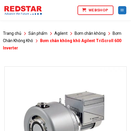
Bỏ
WEBSHOP
qua
nội
dung
Trang chủ
Sản phẩm
Agilent
Bơm chân không
Bơm
Chân Không Khô
Bơm chân không khô Agilent TriScroll 600
Inverter