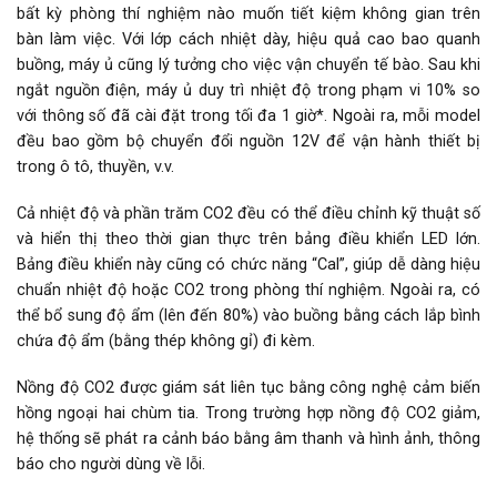
bất kỳ phòng thí nghiệm nào muốn tiết kiệm không gian trên
bàn làm việc. Với lớp cách nhiệt dày, hiệu quả cao bao quanh
buồng, máy ủ cũng lý tưởng cho việc vận chuyển tế bào. Sau khi
ngắt nguồn điện, máy ủ duy trì nhiệt độ trong phạm vi 10% so
với thông số đã cài đặt trong tối đa 1 giờ*. Ngoài ra, mỗi model
đều bao gồm bộ chuyển đổi nguồn 12V để vận hành thiết bị
trong ô tô, thuyền, v.v.
Cả nhiệt độ và phần trăm CO2 đều có thể điều chỉnh kỹ thuật số
và hiển thị theo thời gian thực trên bảng điều khiển LED lớn.
Bảng điều khiển này cũng có chức năng “Cal”, giúp dễ dàng hiệu
chuẩn nhiệt độ hoặc CO2 trong phòng thí nghiệm. Ngoài ra, có
thể bổ sung độ ẩm (lên đến 80%) vào buồng bằng cách lắp bình
chứa độ ẩm (bằng thép không gỉ) đi kèm.
Nồng độ CO2 được giám sát liên tục bằng công nghệ cảm biến
hồng ngoại hai chùm tia. Trong trường hợp nồng độ CO2 giảm,
hệ thống sẽ phát ra cảnh báo bằng âm thanh và hình ảnh, thông
báo cho người dùng về lỗi.