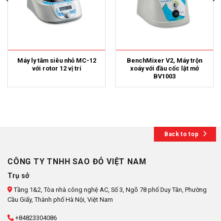
Máy ly tâm siêu nhỏ MC-12
BenchMixer V2, Máy trộn
với rotor 12 vị trí
xoáy với đầu cốc lật mở
BV1003
Back to top
CÔNG TY TNHH SAO ĐỎ VIỆT NAM
Trụ sở
Tầng 1&2, Tòa nhà công nghệ AC, Số 3, Ngõ 78 phố Duy Tân, Phường
Cầu Giấy, Thành phố Hà Nội, Việt Nam
+84823304086