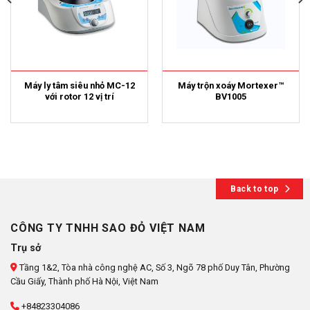
Máy ly tâm siêu nhỏ MC-12
Máy trộn xoáy Mortexer™
với rotor 12 vị trí
BV1005
Back to top
CÔNG TY TNHH SAO ĐỎ VIỆT NAM
Trụ sở
Tầng 1&2, Tòa nhà công nghệ AC, Số 3, Ngõ 78 phố Duy Tân, Phường
Cầu Giấy, Thành phố Hà Nội, Việt Nam
+84823304086