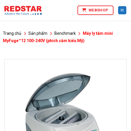
Bỏ
WEBSHOP
qua
nội
dung
Trang chủ
Sản phẩm
Benchmark
Máy ly tâm mini
MyFuge™12 100-240V (phích cắm kiểu Mỹ)