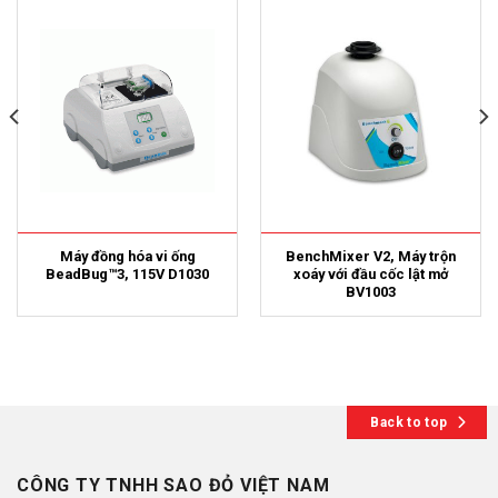
Máy đồng hóa vi ống
BenchMixer V2, Máy trộn
BeadBug™3, 115V D1030
xoáy với đầu cốc lật mở
BV1003
Back to top
CÔNG TY TNHH SAO ĐỎ VIỆT NAM