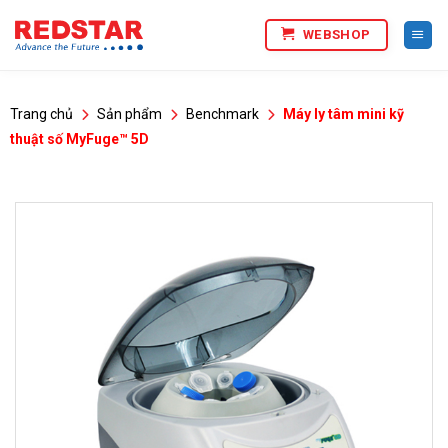
Bỏ
WEBSHOP
qua
nội
dung
Trang chủ
Sản phẩm
Benchmark
Máy ly tâm mini kỹ
thuật số MyFuge™ 5D