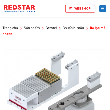
Bỏ
WEBSHOP
qua
nội
dung
Trang chủ
Sản phẩm
Gerstel
Chuẩn bị mẫu
Bộ lọc mẫu
nhanh