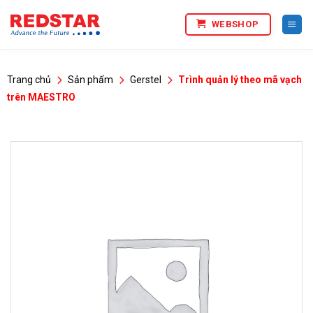
Bỏ
WEBSHOP
qua
nội
dung
Trang chủ
Sản phẩm
Gerstel
Trình quản lý theo mã vạch
trên MAESTRO