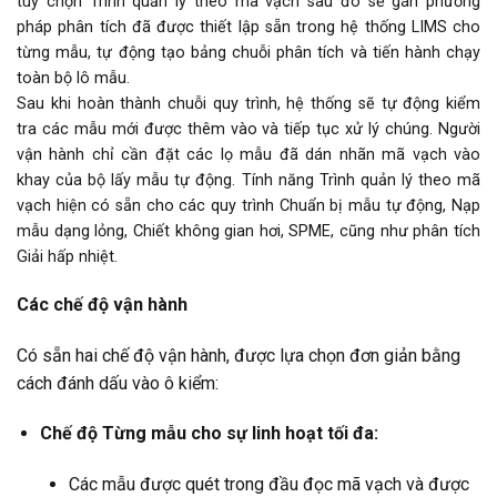
tùy chọn Trình quản lý theo mã vạch sau đó sẽ gán phương
pháp phân tích đã được thiết lập sẵn trong hệ thống LIMS cho
từng mẫu, tự động tạo bảng chuỗi phân tích và tiến hành chạy
toàn bộ lô mẫu.
Sau khi hoàn thành chuỗi quy trình, hệ thống sẽ tự động kiểm
tra các mẫu mới được thêm vào và tiếp tục xử lý chúng. Người
vận hành chỉ cần đặt các lọ mẫu đã dán nhãn mã vạch vào
khay của bộ lấy mẫu tự động. Tính năng Trình quản lý theo mã
vạch hiện có sẵn cho các quy trình Chuẩn bị mẫu tự động, Nạp
mẫu dạng lỏng, Chiết không gian hơi, SPME, cũng như phân tích
Giải hấp nhiệt.
Các chế độ vận hành
Có sẵn hai chế độ vận hành, được lựa chọn đơn giản bằng
cách đánh dấu vào ô kiểm:
Chế độ Từng mẫu cho sự linh hoạt tối đa:
Các mẫu được quét trong đầu đọc mã vạch và được