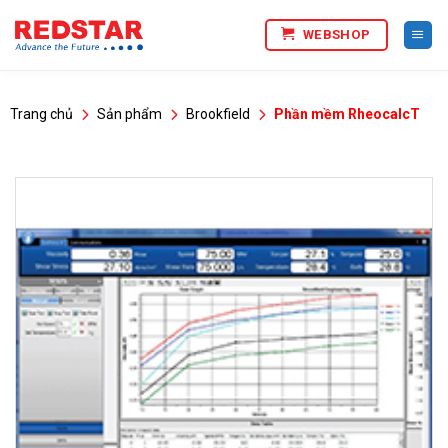
Bỏ
WEBSHOP
qua
nội
dung
Trang chủ
Sản phẩm
Brookfield
Phần mềm RheocalcT