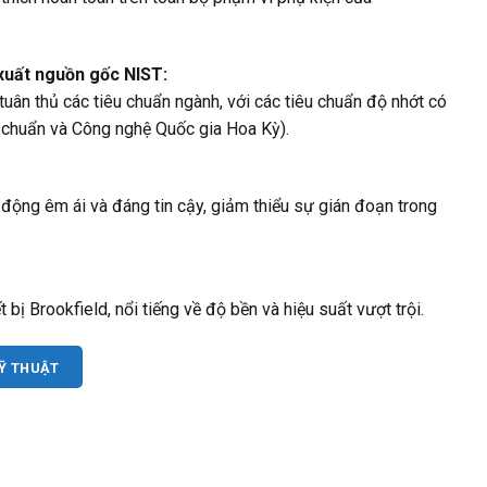
 xuất nguồn gốc NIST:
ân thủ các tiêu chuẩn ngành, với các tiêu chuẩn độ nhớt có
u chuẩn và Công nghệ Quốc gia Hoa Kỳ).
động êm ái và đáng tin cậy, giảm thiểu sự gián đoạn trong
 bị Brookfield, nổi tiếng về độ bền và hiệu suất vượt trội.
KỸ THUẬT