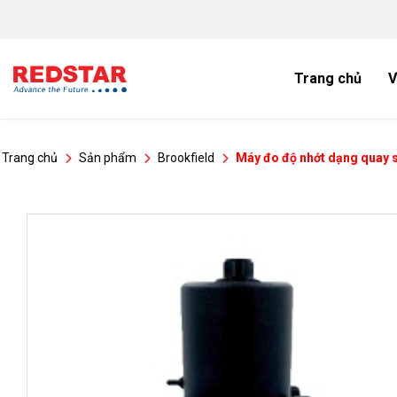
Bỏ
qua
nội
dung
Trang chủ
V
Trang chủ
Sản phẩm
Brookfield
Máy đo độ nhớt dạng quay 