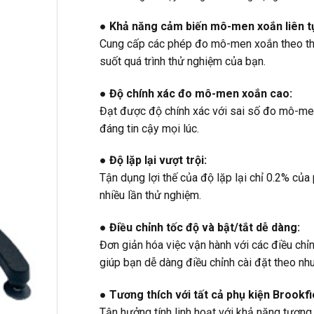
● Khả năng cảm biến mô-men xoắn liên t
Cung cấp các phép đo mô-men xoắn theo thời
suốt quá trình thử nghiệm của bạn.
● Độ chính xác đo mô-men xoắn cao:
Đạt được độ chính xác với sai số đo mô-men
đáng tin cậy mọi lúc.
● Độ lặp lại vượt trội:
Tận dụng lợi thế của độ lặp lại chỉ 0.2% củ
nhiều lần thử nghiệm.
● Điều chỉnh tốc độ và bật/tắt dễ dàng:
Đơn giản hóa việc vận hành với các điều chỉnh
giúp bạn dễ dàng điều chỉnh cài đặt theo nhu
● Tương thích với tất cả phụ kiện Brookfi
Tận hưởng tính linh hoạt với khả năng tương