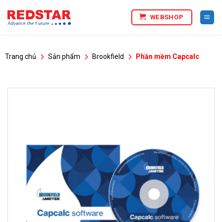
Bỏ
WEBSHOP
qua
nội
dung
Trang chủ
Sản phẩm
Brookfield
Phần mềm Capcalc