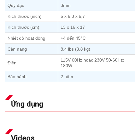
Quỹ đạo
3mm
Kích thước (inch)
5 x 6,3 x 6,7
Kích thước (cm)
13 x 16 x 17
Nhiệt độ hoạt động
+4 đến 45°C
Cân nặng
8,4 lbs (3,8 kg)
115V 60Hz hoặc 230V 50-60Hz;
Điện
180W
Bảo hành
2 năm
Ứng dụng
Videos