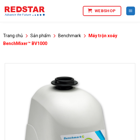
Bỏ
WEBSHOP
qua
nội
dung
Trang chủ
Sản phẩm
Benchmark
Máy trộn xoáy
BenchMixer™ BV1000