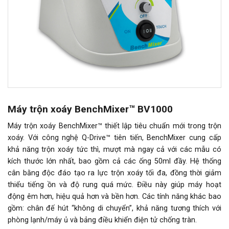
Máy trộn xoáy BenchMixer™ BV1000
Máy trộn xoáy BenchMixer™ thiết lập tiêu chuẩn mới trong trộn
xoáy. Với công nghệ Q-Drive™ tiên tiến, BenchMixer cung cấp
khả năng trộn xoáy tức thì, mượt mà ngay cả với các mẫu có
kích thước lớn nhất, bao gồm cả các ống 50ml đầy. Hệ thống
cân bằng độc đáo tạo ra lực trộn xoáy tối đa, đồng thời giảm
thiểu tiếng ồn và độ rung quá mức. Điều này giúp máy hoạt
động êm hơn, hiệu quả hơn và bền hơn. Các tính năng khác bao
gồm: chân đế hút “không di chuyển”, khả năng tương thích với
phòng lạnh/máy ủ và bảng điều khiển điện tử chống tràn.