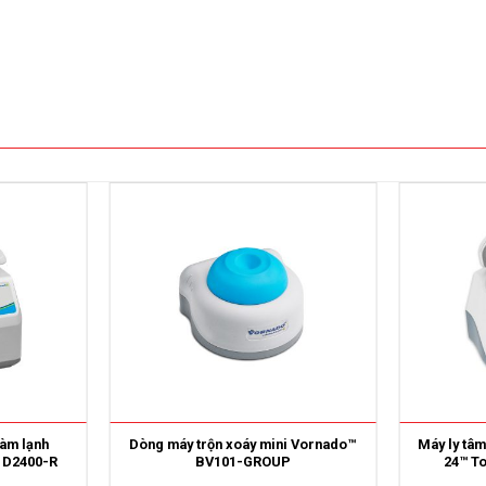
làm lạnh
Dòng máy trộn xoáy mini Vornado™
Máy ly tâm
V D2400-R
BV101-GROUP
24™ T