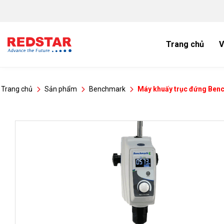
Bỏ
qua
nội
dung
Trang chủ
V
Trang chủ
Sản phẩm
Benchmark
Máy khuấy trục đứng Be