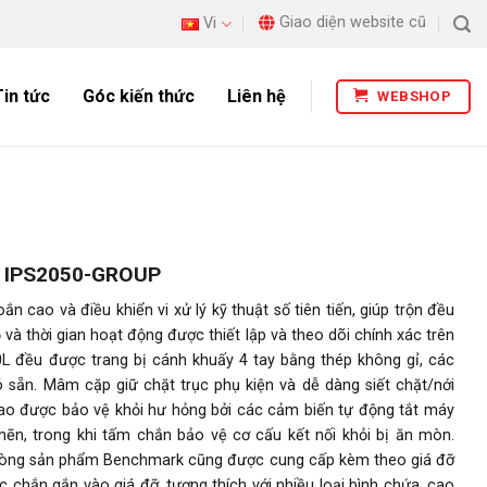
Giao diện website cũ
Vi
Tin tức
Góc kiến thức
Liên hệ
WEBSHOP
™ IPS2050-GROUP
ao và điều khiển vi xử lý kỹ thuật số tiên tiến, giúp trộn đều
và thời gian hoạt động được thiết lập và theo dõi chính xác trên
0L đều được trang bị cánh khuấy 4 tay bằng thép không gỉ, các
 sẵn. Mâm cặp giữ chặt trục phụ kiện và dễ dàng siết chặt/nới
ao được bảo vệ khỏi hư hỏng bởi các cảm biến tự động tắt máy
hẽn, trong khi tấm chắn bảo vệ cơ cấu kết nối khỏi bị ăn mòn.
 dòng sản phẩm Benchmark cũng được cung cấp kèm theo giá đỡ
 chắn gắn vào giá đỡ, tương thích với nhiều loại bình chứa, cao