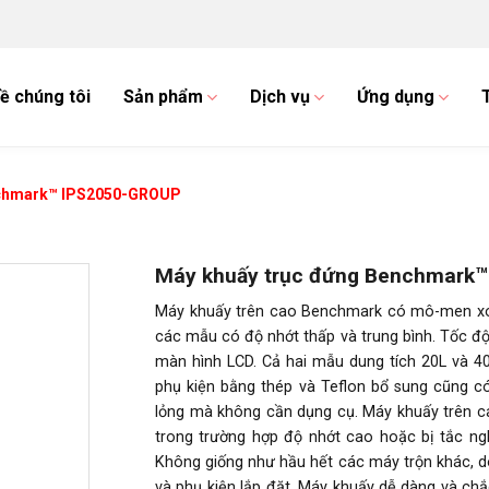
ề chúng tôi
Sản phẩm
Dịch vụ
Ứng dụng
nchmark™ IPS2050-GROUP
Máy khuấy trục đứng Benchmark
Máy khuấy trên cao Benchmark có mô-men xoắn c
các mẫu có độ nhớt thấp và trung bình. Tốc độ 
màn hình LCD. Cả hai mẫu dung tích 20L và 4
phụ kiện bằng thép và Teflon bổ sung cũng có
lỏng mà không cần dụng cụ. Máy khuấy trên c
trong trường hợp độ nhớt cao hoặc bị tắc ng
Không giống như hầu hết các máy trộn khác,
và phụ kiện lắp đặt. Máy khuấy dễ dàng và chắc