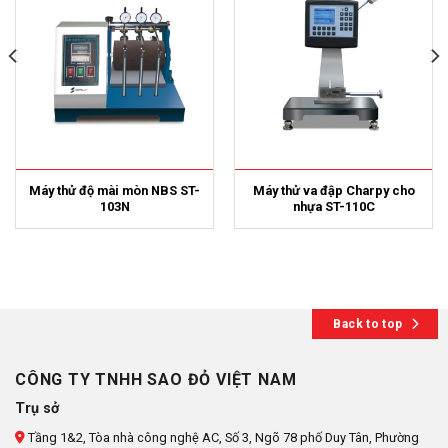
Máy thử độ mài mòn NBS ST-
Máy thử va đập Charpy cho
103N
nhựa ST-110C
Back to top
CÔNG TY TNHH SAO ĐỎ VIỆT NAM
Trụ sở
Tầng 1&2, Tòa nhà công nghệ AC, Số 3, Ngõ 78 phố Duy Tân, Phường