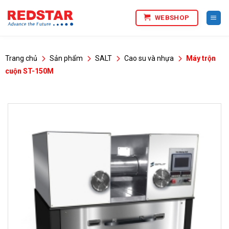
Bỏ
WEBSHOP
qua
nội
dung
Trang chủ
Sản phẩm
SALT
Cao su và nhựa
Máy trộn
cuộn ST-150M