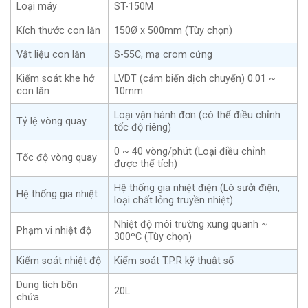
Loại máy
ST-150M
Kích thước con lăn
150Ø x 500mm (Tùy chọn)
Vật liệu con lăn
S-55C, mạ crom cứng
Kiểm soát khe hở
LVDT (cảm biến dịch chuyển) 0.01 ~
con lăn
10mm
Loại vận hành đơn (có thể điều chỉnh
Tỷ lệ vòng quay
tốc độ riêng)
0 ~ 40 vòng/phút (Loại điều chỉnh
Tốc độ vòng quay
được thể tích)
Hệ thống gia nhiệt điện (Lò sưởi điện,
Hệ thống gia nhiệt
loại chất lỏng truyền nhiệt)
Nhiệt độ môi trường xung quanh ~
Phạm vi nhiệt độ
300ºC (Tùy chọn)
Kiểm soát nhiệt độ
Kiểm soát T.P.R kỹ thuật số
Dung tích bồn
20L
chứa