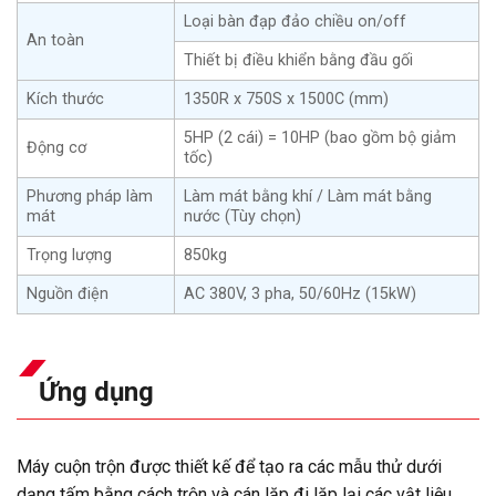
Loại bàn đạp đảo chiều on/off
An toàn
Thiết bị điều khiển bằng đầu gối
Kích thước
1350R x 750S x 1500C (mm)
5HP (2 cái) = 10HP (bao gồm bộ giảm
Động cơ
tốc)
Phương pháp làm
Làm mát bằng khí / Làm mát bằng
mát
nước (Tùy chọn)
Trọng lượng
850kg
Nguồn điện
AC 380V, 3 pha, 50/60Hz (15kW)
Ứng dụng
Máy cuộn trộn được thiết kế để tạo ra các mẫu thử dưới
dạng tấm bằng cách trộn và cán lặp đi lặp lại các vật liệu