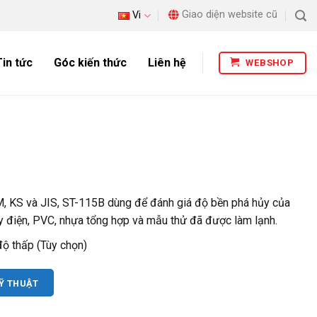
Giao diện website cũ
Vi
Tin tức
Góc kiến thức
Liên hệ
WEBSHOP
, KS và JIS, ST-115B dùng để đánh giá độ bền phá hủy của
y điện, PVC, nhựa tổng hợp và mẫu thử đã được làm lạnh.
độ thấp (Tùy chọn)
KỸ THUẬT