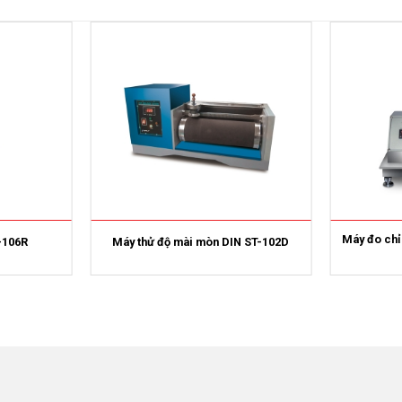
Máy đo chỉ
-106R
Máy thử độ mài mòn DIN ST-102D