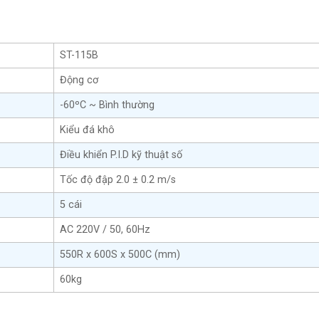
ST-115B
Động cơ
-60ºC ~ Bình thường
Kiểu đá khô
Điều khiển P.I.D kỹ thuật số
Tốc độ đập 2.0 ± 0.2 m/s
5 cái
AC 220V / 50, 60Hz
550R x 600S x 500C (mm)
60kg