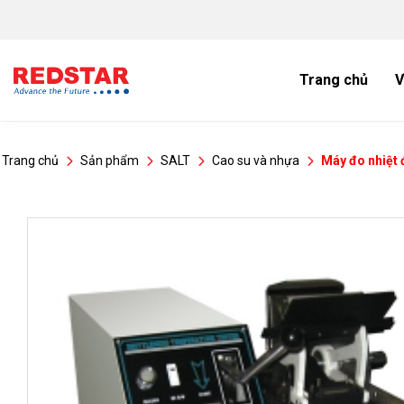
Bỏ
qua
nội
dung
Trang chủ
V
Trang chủ
Sản phẩm
SALT
Cao su và nhựa
Máy đo nhiệt 