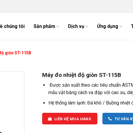
ề chúng tôi
Sản phẩm
Dịch vụ
Ứng dụng
độ giòn ST-115B
Máy đo nhiệt độ giòn ST-115B
Được sản xuất theo các tiêu chuẩn ASTM
mẫu vật bằng cách va đập với cao su, dâ
Hệ thống làm lạnh: Đá khô / Buồng nhiệt 
LIÊN HỆ MUA HÀNG
TƯ VẤN 