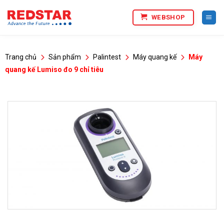
Bỏ
WEBSHOP
qua
nội
dung
Trang chủ
Sản phẩm
Palintest
Máy quang kế
Máy
quang kế Lumiso đo 9 chỉ tiêu