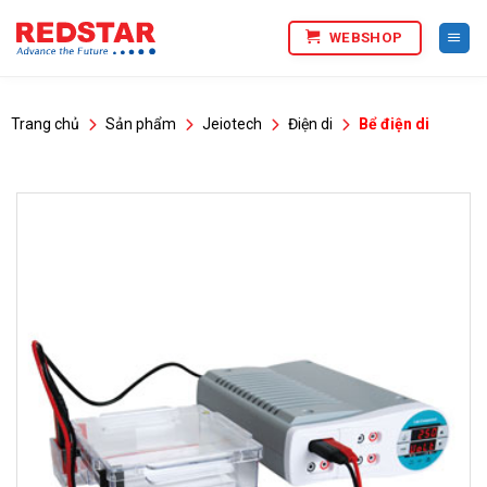
Bỏ
WEBSHOP
qua
nội
dung
Trang chủ
Sản phẩm
Jeiotech
Điện di
Bể điện di