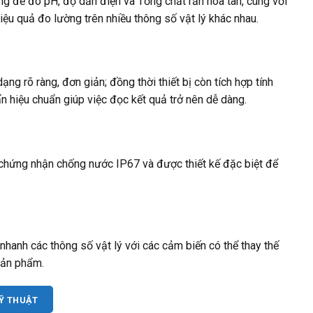
g để đo pH, độ dẫn điện và Tổng chất rắn hòa tan, cùng với
hiệu quả đo lường trên nhiều thông số vật lý khác nhau.
ạng rõ ràng, đơn giản; đồng thời thiết bị còn tích hợp tính
n hiệu chuẩn giúp việc đọc kết quả trở nên dễ dàng.
t chứng nhận chống nước IP67 và được thiết kế đặc biệt để
 nhanh các thông số vật lý với các cảm biến có thể thay thế
sản phẩm.
KỸ THUẬT