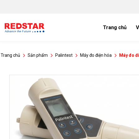
Bỏ
qua
nội
dung
Trang chủ
V
Trang chủ
Sản phẩm
Palintest
Máy đo điện hóa
Máy đo đ