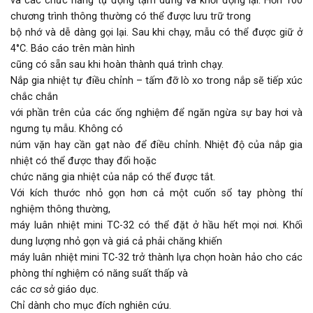
và các chức năng tự động tạm dừng và khởi động lại. Hơn 100
chương trình thông thường có thể được lưu trữ trong
bộ nhớ và dễ dàng gọi lại. Sau khi chạy, mẫu có thể được giữ ở
4°C. Báo cáo trên màn hình
cũng có sẵn sau khi hoàn thành quá trình chạy.
Nắp gia nhiệt tự điều chỉnh – tấm đỡ lò xo trong nắp sẽ tiếp xúc
chắc chắn
với phần trên của các ống nghiệm để ngăn ngừa sự bay hơi và
ngưng tụ mẫu. Không có
núm vặn hay cần gạt nào để điều chỉnh. Nhiệt độ của nắp gia
nhiệt có thể được thay đổi hoặc
chức năng gia nhiệt của nắp có thể được tắt.
Với kích thước nhỏ gọn hơn cả một cuốn sổ tay phòng thí
nghiệm thông thường,
máy luân nhiệt mini TC-32 có thể đặt ở hầu hết mọi nơi. Khối
dung lượng nhỏ gọn và giá cả phải chăng khiến
máy luân nhiệt mini TC-32 trở thành lựa chọn hoàn hảo cho các
phòng thí nghiệm có năng suất thấp và
các cơ sở giáo dục.
Chỉ dành cho mục đích nghiên cứu.