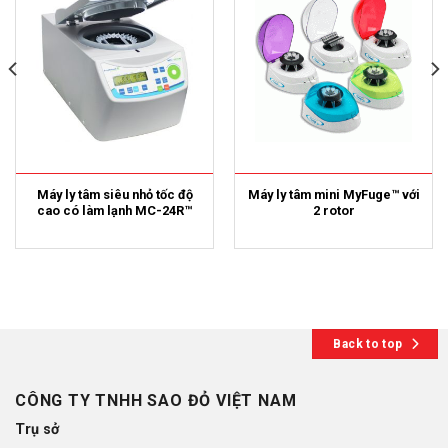
Máy ly tâm siêu nhỏ tốc độ
Máy ly tâm mini MyFuge™ với
cao có làm lạnh MC-24R™
2 rotor
Back to top
CÔNG TY TNHH SAO ĐỎ VIỆT NAM
Trụ sở