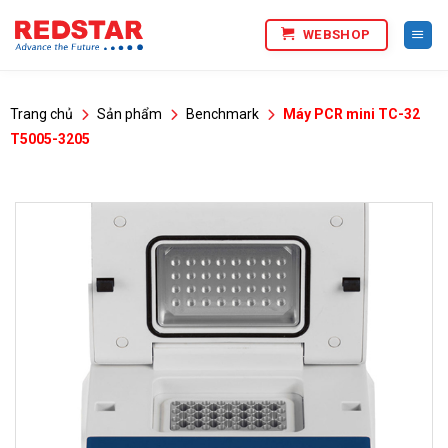
Bỏ
WEBSHOP
qua
nội
dung
Trang chủ
Sản phẩm
Benchmark
Máy PCR mini TC-32
T5005-3205