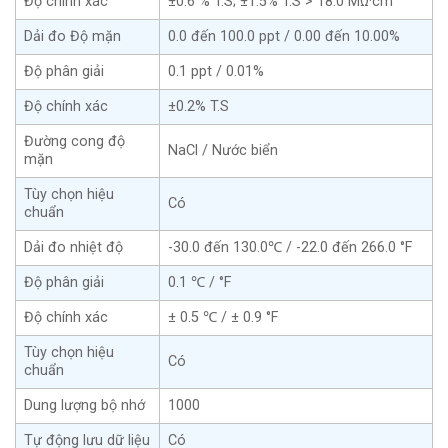
Độ chính xác
±0.6 % T.S; ±1.5% T.S > 18.0 MΩ·cm
Dải đo Độ mặn
0.0 đến 100.0 ppt / 0.00 đến 10.00%
Độ phân giải
0.1 ppt / 0.01%
Độ chính xác
±0.2% T.S
Đường cong độ
NaCl / Nước biển
mặn
Tùy chọn hiệu
Có
chuẩn
Dải đo nhiệt độ
-30.0 đến 130.0℃ / -22.0 đến 266.0 °F
Độ phân giải
0.1 ℃ / °F
Độ chính xác
± 0.5 ℃ / ± 0.9 °F
Tùy chọn hiệu
Có
chuẩn
Dung lượng bộ nhớ
1000
Tự động lưu dữ liệu
Có