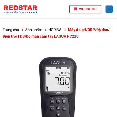
Bỏ
WEBSHOP
qua
nội
dung
Trang chủ
Sản phẩm
HORIBA
Máy đo pH/ORP/Độ dẫn/
Điện trở/TDS/Độ mặn cầm tay LAQUA PC220