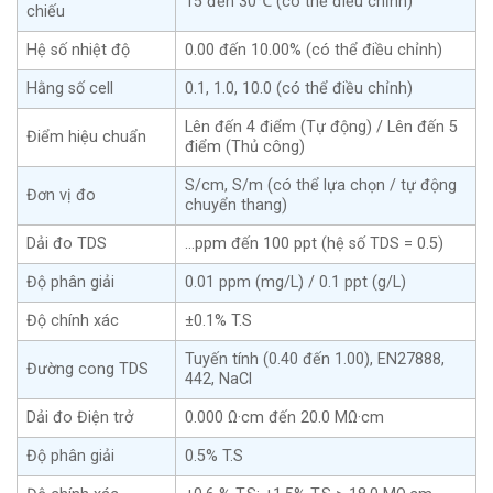
15 đến 30℃ (có thể điều chỉnh)
chiếu
Hệ số nhiệt độ
0.00 đến 10.00% (có thể điều chỉnh)
Hằng số cell
0.1, 1.0, 10.0 (có thể điều chỉnh)
Lên đến 4 điểm (Tự động) / Lên đến 5
Điểm hiệu chuẩn
điểm (Thủ công)
S/cm, S/m (có thể lựa chọn / tự động
Đơn vị đo
chuyển thang)
Dải đo TDS
…ppm đến 100 ppt (hệ số TDS = 0.5)
Độ phân giải
0.01 ppm (mg/L) / 0.1 ppt (g/L)
Độ chính xác
±0.1% T.S
Tuyến tính (0.40 đến 1.00), EN27888,
Đường cong TDS
442, NaCl
Dải đo Điện trở
0.000 Ω·cm đến 20.0 MΩ·cm
Độ phân giải
0.5% T.S