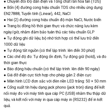
● Chuyển đổi Độ dẫn điện và Tổng chất rắn hòa tan (TDS)
● Bốn (4) đường cong hiệu chuẩn TDS cho nhiều ứng dụng:
EN27888, Tuyến tính (Linear), 442, NaCl
● Hai (2) đường cong hiệu chuẩn độ mặn NaCl, Nước biển
● Trang bị đồng hồ thời gian thực và chức năng lưu kèm
ngày/giờ, nhằm đảm bảo tuân thủ các tiêu chuẩn GLP
● Tự động ghi dữ liệu; bộ nhớ tích hợp có thể lưu trữ đến
1000 dữ liệu
● Tự động tắt nguồn (có thể lập trình: lên đến 30 phút)
● Các chế độ đo: Tự động ổn định, Tự động giữ (hold), và đo
thời gian thực
● Báo động hiệu chuẩn (có thể lập trình: lên đến 90 ngày)
● Giá đỡ điện cực tích hợp cho phép gắn 2 điện cực
● Màn hình LCD đơn sắc với đèn nền LED trắng: 50 × 50 mm
● Cổng xuất tín hiệu dạng jack phono (jack tròn) dùng để kết
nối máy đo với máy tính qua cáp PC (USB) nhằm thu thập dữ
liệu, và kết nối với máy in qua cáp máy in (RS232) để in kết
quả.