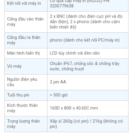
Có qua cáp máy in (RS232) PN
Kết nối với máy in
3200779638
2 x BNC (dành cho điện cực pH và độ
Cổng đầu vào thân
dẫn điện), 2 x phono (dành cho cảm
máy
biến nhiệt độ)
Cổng đầu ra thân
phono (dành cho kết nối PC/máy in)
máy
Màn hình hiển thị
LCD tùy chỉnh với đèn nền
Chuẩn IP67, chống sốc & chống trầy
Vỏ máy
xước, chống trượt
Nguồn điện yêu
2 pin AA
cầu
Tuổi thọ pin
> 500 giờ
Kích thước thân
160D x 80R x 40.60C mm
máy
Trọng lượng thân
Xấp xỉ 260g (có pin) / 216g (không có
máy
pin)