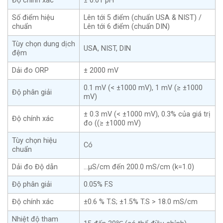
Độ chính xác
± 0.01 pH
Số điểm hiệu
Lên tới 5 điểm (chuẩn USA & NIST) /
chuẩn
Lên tới 6 điểm (chuẩn DIN)
Tùy chọn dung dịch
USA, NIST, DIN
đệm
Dải đo ORP
± 2000 mV
0.1 mV (< ±1000 mV), 1 mV (≥ ±1000
Độ phân giải
mV)
± 0.3 mV (< ±1000 mV), 0.3% của giá trị
Độ chính xác
đo ((≥ ±1000 mV)
Tùy chọn hiệu
Có
chuẩn
Dải đo Độ dẫn
…μS/cm đến 200.0 mS/cm (k=1.0)
Độ phân giải
0.05% F.S
Độ chính xác
±0.6 % T.S; ±1.5% T.S > 18.0 mS/cm
Nhiệt độ tham