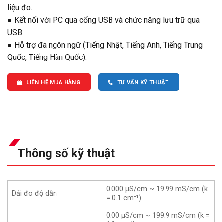
liệu đo.
● Kết nối với PC qua cổng USB và chức năng lưu trữ qua
USB.
● Hỗ trợ đa ngôn ngữ (Tiếng Nhật, Tiếng Anh, Tiếng Trung
Quốc, Tiếng Hàn Quốc).
LIÊN HỆ MUA HÀNG
TƯ VẤN KỸ THUẬT
Thông số kỹ thuật
0.000 μS/cm ~ 19.99 mS/cm (k
Dải đo độ dẫn
= 0.1 cm⁻¹)
0.00 μS/cm ~ 199.9 mS/cm (k =