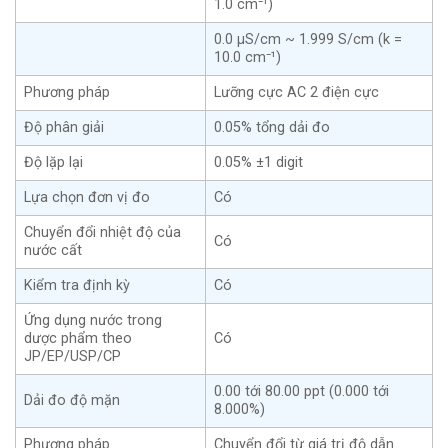
1.0 cm⁻¹)
0.0 μS/cm ~ 1.999 S/cm (k =
10.0 cm⁻¹)
Phương pháp
Lưỡng cực AC 2 điện cực
Độ phân giải
0.05% tổng dải đo
Độ lặp lại
0.05% ±1 digit
Lựa chọn đơn vị đo
Có
Chuyển đổi nhiệt độ của
Có
nước cất
Kiểm tra định kỳ
Có
Ứng dụng nước trong
dược phẩm theo
Có
JP/EP/USP/CP
0.00 tới 80.00 ppt (0.000 tới
Dải đo độ mặn
8.000%)
Phương pháp
Chuyển đổi từ giá trị độ dẫn