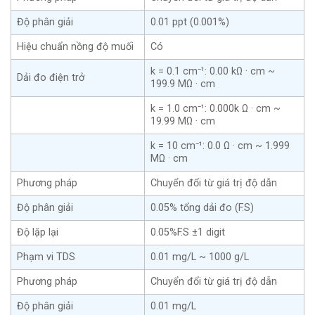
Độ phân giải
0.01 ppt (0.001%)
Hiệu chuẩn nồng độ muối
Có
k = 0.1 cm⁻¹: 0.00 kΩ · cm ~
Dải đo điện trở
199.9 MΩ · cm
k = 1.0 cm⁻¹: 0.000k Ω · cm ~
19.99 MΩ · cm
k = 10 cm⁻¹: 0.0 Ω · cm ~ 1.999
MΩ · cm
Phương pháp
Chuyển đổi từ giá trị độ dẫn
Độ phân giải
0.05% tổng dải đo (F.S)
Độ lặp lại
0.05%F.S ±1 digit
Phạm vi TDS
0.01 mg/L ~ 1000 g/L
Phương pháp
Chuyển đổi từ giá trị độ dẫn
Độ phân giải
0.01 mg/L