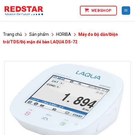
Bỏ
WEBSHOP
qua
nội
dung
Trang chủ
Sản phẩm
HORIBA
Máy đo Độ dẫn/Điện
trở/TDS/Độ mặn để bàn LAQUA DS-72