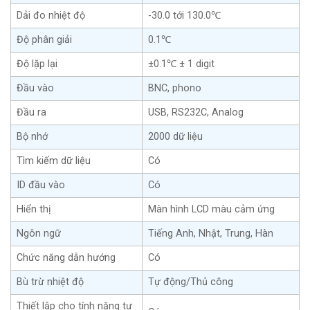
Dải đo nhiệt độ
-30.0 tới 130.0℃
Độ phân giải
0.1℃
Độ lặp lại
±0.1℃ ± 1 digit
Đầu vào
BNC, phono
Đầu ra
USB, RS232C, Analog
Bộ nhớ
2000 dữ liệu
Tìm kiếm dữ liệu
Có
ID đầu vào
Có
Hiển thị
Màn hình LCD màu cảm ứng
Ngôn ngữ
Tiếng Anh, Nhật, Trung, Hàn
Chức năng dẫn hướng
Có
Bù trừ nhiệt độ
Tự động/Thủ công
Thiết lập cho tính năng tự