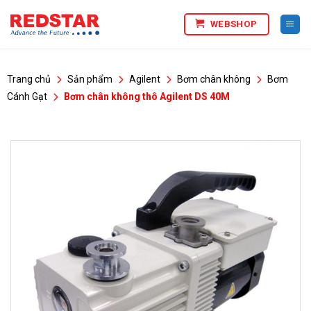
Bỏ
WEBSHOP
qua
nội
dung
Trang chủ
Sản phẩm
Agilent
Bơm chân không
Bơm
Cánh Gạt
Bơm chân không thô Agilent DS 40M