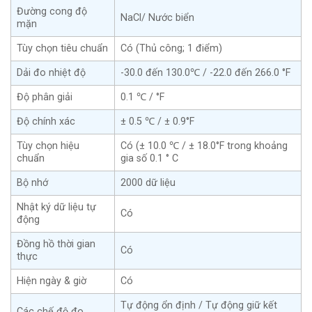
Đường cong độ
NaCl/ Nước biển
mặn
Tùy chọn tiêu chuẩn
Có (Thủ công; 1 điểm)
Dải đo nhiệt độ
-30.0 đến 130.0℃ / -22.0 đến 266.0 °F
Độ phân giải
0.1 ℃ / °F
Độ chính xác
± 0.5 ℃ / ± 0.9°F
Tùy chọn hiệu
Có (± 10.0 ℃ / ± 18.0°F trong khoảng
chuẩn
gia số 0.1 ° C
Bộ nhớ
2000 dữ liệu
Nhật ký dữ liệu tự
Có
động
Đồng hồ thời gian
Có
thực
Hiện ngày & giờ
Có
Tự động ổn định / Tự động giữ kết
Các chế độ đo