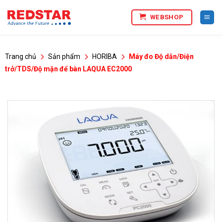
Bỏ
WEBSHOP
qua
nội
dung
Trang chủ
Sản phẩm
HORIBA
Máy đo Độ dẫn/Điện
trở/TDS/Độ mặn để bàn LAQUA EC2000