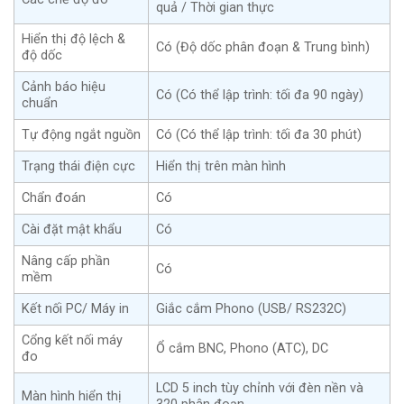
quả / Thời gian thực
Hiển thị độ lệch &
Có (Độ dốc phân đoạn & Trung bình)
độ dốc
Cảnh báo hiệu
Có (Có thể lập trình: tối đa 90 ngày)
chuẩn
Tự động ngắt nguồn
Có (Có thể lập trình: tối đa 30 phút)
Trạng thái điện cực
Hiển thị trên màn hình
Chẩn đoán
Có
Cài đặt mật khẩu
Có
Nâng cấp phần
Có
mềm
Kết nối PC/ Máy in
Giắc cắm Phono (USB/ RS232C)
Cổng kết nối máy
Ổ cắm BNC, Phono (ATC), DC
đo
LCD 5 inch tùy chỉnh với đèn nền và
Màn hình hiển thị