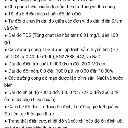
● Cho phép hiệu chuẩn độ dẫn điện tự động và thủ công
● Tối đa 5 điểm hiệu chuẩn độ dẫn điện
● Tự động chuyển dải đo giữa các đơn vị đo dẫn điện S/cm
và S/m
● Dải đo TDS (Tổng chất rắn hòa tan): 0.01 mg/L đến 100
g/L
● Các đường cong TDS được lập trình sẵn: Tuyến tính (Hệ
số TDS từ 0.40 đến 1.00), EN27888, 442, và NaCl
● Dải đo điện trở suất: 0.000 Ω·cm đến 20.0 MΩ·cm
● Dải đo độ mặn: 0.0 đến 100.0 ptt và 0.00 đến 10.00%
● Các đường cong độ mặn được lập trình sẵn: NaCl và nước
biển
● Dải đo nhiệt độ: -30.0 đến 130.0 °C / -22.0 đến 266.0 °F
(kèm tùy chọn hiệu chuẩn)
● Các chế độ đo: Tự động ổn định, Tự động giữ kết quả và
Đo liên tục thời gian thực.
● Trạng thái điện cực, nhiệt độ và các chỉ báo độ ổn định kết