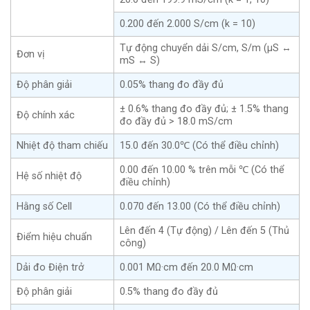
0.200 đến 2.000 S/cm (k = 10)
Tự động chuyển dải S/cm, S/m (μS ↔
Đơn vị
mS ↔ S)
Độ phân giải
0.05% thang đo đầy đủ
± 0.6% thang đo đầy đủ; ± 1.5% thang
Độ chính xác
đo đầy đủ > 18.0 mS/cm
Nhiệt độ tham chiếu
15.0 đến 30.0℃ (Có thể điều chỉnh)
0.00 đến 10.00 % trên mỗi ℃ (Có thể
Hệ số nhiệt độ
điều chỉnh)
Hằng số Cell
0.070 đến 13.00 (Có thể điều chỉnh)
Lên đến 4 (Tự động) / Lên đến 5 (Thủ
Điểm hiệu chuẩn
công)
Dải đo Điện trở
0.001 MΩ·cm đến 20.0 MΩ·cm
Độ phân giải
0.5% thang đo đầy đủ