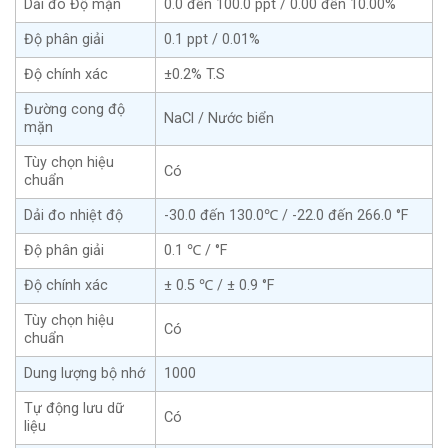
Dải đo Độ mặn
0.0 đến 100.0 ppt / 0.00 đến 10.00%
Độ phân giải
0.1 ppt / 0.01%
Độ chính xác
±0.2% T.S
Đường cong độ
NaCl / Nước biển
mặn
Tùy chọn hiệu
Có
chuẩn
Dải đo nhiệt độ
-30.0 đến 130.0℃ / -22.0 đến 266.0 °F
Độ phân giải
0.1 ℃ / °F
Độ chính xác
± 0.5 ℃ / ± 0.9 °F
Tùy chọn hiệu
Có
chuẩn
Dung lượng bộ nhớ
1000
Tự động lưu dữ
Có
liệu