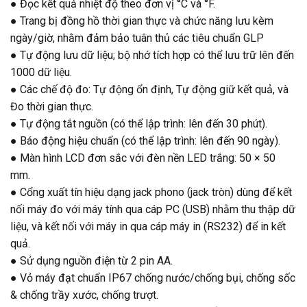
● Đọc kết quả nhiệt độ theo đơn vị °C và °F.
● Trang bị đồng hồ thời gian thực và chức năng lưu kèm
ngày/giờ, nhằm đảm bảo tuân thủ các tiêu chuẩn GLP
● Tự động lưu dữ liệu; bộ nhớ tích hợp có thể lưu trữ lên đến
1000 dữ liệu.
● Các chế độ đo: Tự động ổn định, Tự động giữ kết quả, và
Đo thời gian thực.
● Tự động tắt nguồn (có thể lập trình: lên đến 30 phút).
● Báo động hiệu chuẩn (có thể lập trình: lên đến 90 ngày).
● Màn hình LCD đơn sắc với đèn nền LED trắng: 50 × 50
mm.
● Cổng xuất tín hiệu dạng jack phono (jack tròn) dùng để kết
nối máy đo với máy tính qua cáp PC (USB) nhằm thu thập dữ
liệu, và kết nối với máy in qua cáp máy in (RS232) để in kết
quả.
● Sử dụng nguồn điện từ 2 pin AA.
● Vỏ máy đạt chuẩn IP67 chống nước/chống bụi, chống sốc
& chống trầy xước, chống trượt.