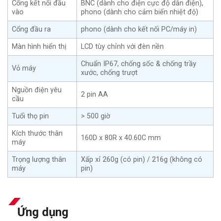
Cổng kết nối đầu
BNC (dành cho điện cực độ dẫn điện),
vào
phono (dành cho cảm biến nhiệt độ)
Cổng đầu ra
phono (dành cho kết nối PC/máy in)
Màn hình hiển thị
LCD tùy chỉnh với đèn nền
Chuẩn IP67, chống sốc & chống trầy
Vỏ máy
xước, chống trượt
Nguồn điện yêu
2 pin AA
cầu
Tuổi thọ pin
> 500 giờ
Kích thước thân
160D x 80R x 40.60C mm
máy
Trọng lượng thân
Xấp xỉ 260g (có pin) / 216g (không có
máy
pin)
Ứng dụng