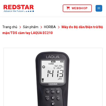
Bỏ
WEBSHOP
qua
nội
dung
Trang chủ
Sản phẩm
HORIBA
Máy đo Độ dẫn/Điện trở/Độ
mặn/TDS cầm tay LAQUA EC210