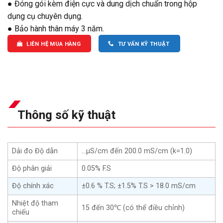
● Đóng gói kèm điện cực và dung dịch chuẩn trong hộp
dụng cụ chuyên dụng.
● Bảo hành thân máy 3 năm.
LIÊN HỆ MUA HÀNG
TƯ VẤN KỸ THUẬT
Thông số kỹ thuật
Dải đo Độ dẫn
…μS/cm đến 200.0 mS/cm (k=1.0)
Độ phân giải
0.05% F.S
Độ chính xác
±0.6 % T.S; ±1.5% T.S > 18.0 mS/cm
Nhiệt độ tham
15 đến 30℃ (có thể điều chỉnh)
chiếu