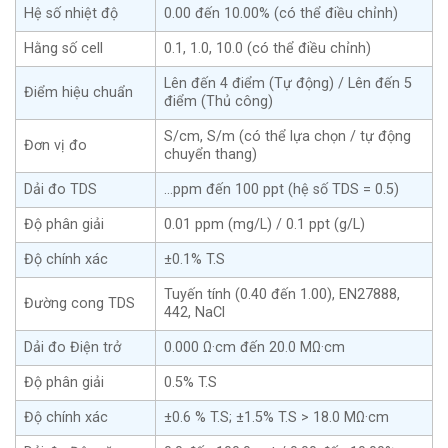
Hệ số nhiệt độ
0.00 đến 10.00% (có thể điều chỉnh)
Hằng số cell
0.1, 1.0, 10.0 (có thể điều chỉnh)
Lên đến 4 điểm (Tự động) / Lên đến 5
Điểm hiệu chuẩn
điểm (Thủ công)
S/cm, S/m (có thể lựa chọn / tự động
Đơn vị đo
chuyển thang)
Dải đo TDS
…ppm đến 100 ppt (hệ số TDS = 0.5)
Độ phân giải
0.01 ppm (mg/L) / 0.1 ppt (g/L)
Độ chính xác
±0.1% T.S
Tuyến tính (0.40 đến 1.00), EN27888,
Đường cong TDS
442, NaCl
Dải đo Điện trở
0.000 Ω·cm đến 20.0 MΩ·cm
Độ phân giải
0.5% T.S
Độ chính xác
±0.6 % T.S; ±1.5% T.S > 18.0 MΩ·cm