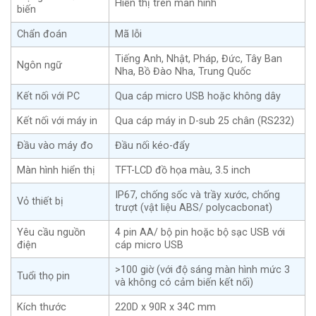
Hiển thị trên màn hình
biến
Chẩn đoán
Mã lỗi
Tiếng Anh, Nhật, Pháp, Đức, Tây Ban
Ngôn ngữ
Nha, Bồ Đào Nha, Trung Quốc
Kết nối với PC
Qua cáp micro USB hoặc không dây
Kết nối với máy in
Qua cáp máy in D-sub 25 chân (RS232)
Đầu vào máy đo
Đầu nối kéo-đẩy
Màn hình hiển thị
TFT-LCD đồ họa màu, 3.5 inch
IP67, chống sốc và trầy xước, chống
Vỏ thiết bị
trượt (vật liệu ABS/ polycacbonat)
Yêu cầu nguồn
4 pin AA/ bộ pin hoặc bộ sạc USB với
điện
cáp micro USB
>100 giờ (với độ sáng màn hình mức 3
Tuổi thọ pin
và không có cảm biến kết nối)
Kích thước
220D x 90R x 34C mm