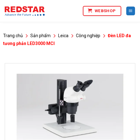
Bỏ
WEBSHOP
qua
nội
dung
Trang chủ
Sản phẩm
Leica
Công nghiệp
Đèn LED đa
tương phản LED3000 MCI