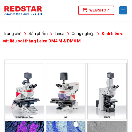
Bỏ
WEBSHOP
qua
nội
dung
Trang chủ
Sản phẩm
Leica
Công nghiệp
Kính hiển vi
vật liệu soi thẳng Leica DM4 M & DM6 M