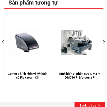
Sản phẩm tương tự
Camera kính hiển vi kỹ thuật
Kính hiển vi phân cực DM4 P,
số Flexacam C3
DM750 P & Visoria P
Back to top