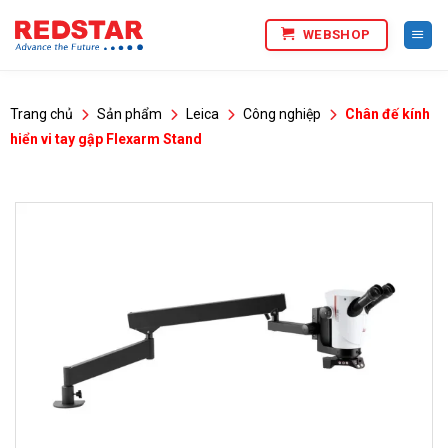
Bỏ
WEBSHOP
qua
nội
dung
Trang chủ
Sản phẩm
Leica
Công nghiệp
Chân đế kính
hiển vi tay gập Flexarm Stand