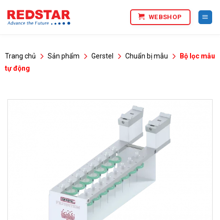
Bỏ
WEBSHOP
qua
nội
dung
Trang chủ
Sản phẩm
Gerstel
Chuẩn bị mẫu
Bộ lọc mẫu
tự động