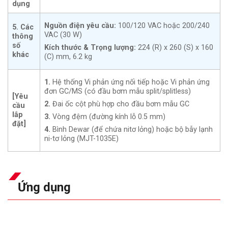
dụng
Nguồn điện yêu cầu:
100/120 VAC hoặc 200/240
5. Các
VAC (30 W)
thông
số
Kích thước & Trọng lượng:
224 (R) x 260 (S) x 160
khác
(C) mm, 6.2 kg
1.
Hệ thống Vi phản ứng nối tiếp hoặc Vi phản ứng
đơn GC/MS (có đầu bơm mẫu split/splitless)
[Yêu
2.
Đai ốc cột phù hợp cho đầu bơm mẫu GC
cầu
lắp
3.
Vòng đệm (đường kính lỗ 0.5 mm)
đặt]
4.
Bình Dewar (để chứa nitơ lỏng) hoặc bộ bẫy lạnh
ni-tơ lỏng (MJT-1035E)
Ứng dụng