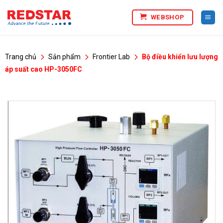
Bỏ
WEBSHOP
qua
nội
dung
Trang chủ
Sản phẩm
Frontier Lab
Bộ điều khiển lưu lượng
áp suất cao HP-3050FC