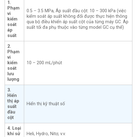
1.
Phạm
0.5 – 3.5 MPa, Áp suất đầu cột: 10 – 300 kPa (việc
vi
kiểm soát áp suất không đổi được thực hiện thông
kiểm
qua bộ điều khiển áp suất cột của từng máy GC. Áp
soát
suất tối đa phụ thuộc vào từng model GC cụ thể)
áp
suất
2.
Phạm
vi
kiểm
10 – 200 mL/phút
soát
lưu
lượng
3.
Hiển
thị áp
Hiển thị kỹ thuật số
suất
đầu
cột
4. Loại
khí sử
Heli, Hydro, Nitơ, v.v.