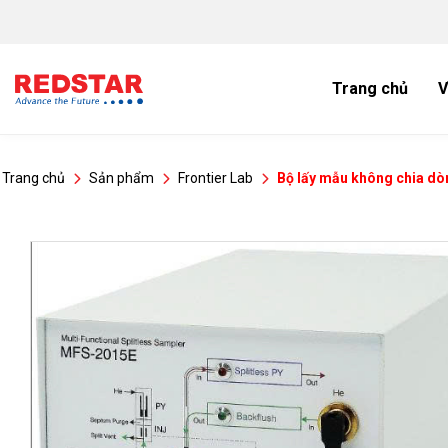
Bỏ
qua
nội
dung
Trang chủ
V
Trang chủ
Sản phẩm
Frontier Lab
Bộ lấy mẫu không chia d