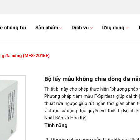
ề chúng tôi
Sản phẩm
Dịch vụ
Ứng dụng
òng đa năng (MFS-2015E)
Bộ lấy mẫu không chia dòng đa n
Thiết bị này cho phép thực hiện “phương pháp t
Phương pháp tiêm mẫu F-Splitless giúp cải th
thuật rửa ngược giúp rút ngắn thời gian phân t
vi được sử dụng độc quyền với thiết bị Bộ nh
Nhật Bản và Hoa Kỳ).
Tính năng
Phương pháp tiêm mẫu F-Splitless: Phát 