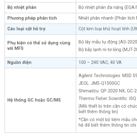
Bộ nhiệt phân
Bộ nhiệt phân đa năng (EGA
Phương pháp phân tích
Nhiệt phân nhanh (Phân tích 
Các loại cột hỗ trợ
Cột kim loại khử hoạt tính (U
Bộ lấy mẫu tự động (AS-202
Phụ kiện có thể sử dụng cùng
với MFS
Bộ bẫy lạnh ni-tơ lỏng (MJT
Nguồn điện
100 – 240 VAC, 40 VA
Agilent Technologies: MSD 59
JEOL: JMS-Q1500GC
Shimadzu: QP-2020 NX, GC-
Thermo Fisher Scientific: IS
Hệ thống GC hoặc GC/MS
(Mỗi thiết bị trên cần có ch
biết thêm thông tin)
*Cần có một bộ tiêm mẫu cho 
hệ để biết thêm thông tin chi 