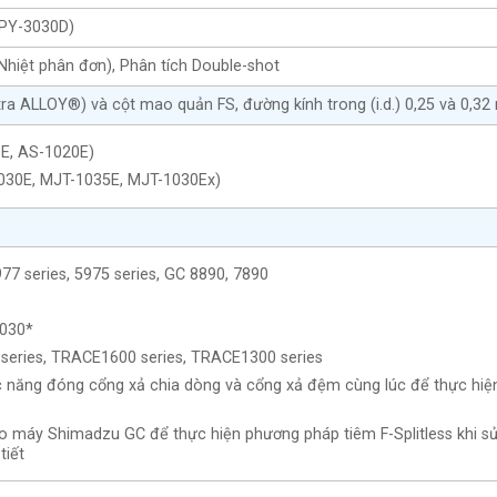
/PY-3030D)
Nhiệt phân đơn), Phân tích Double-shot
ltra ALLOY®) và cột mao quản FS, đường kính trong (i.d.) 0,25 và 0,3
0E, AS-1020E)
-2030E, MJT-1035E, MJT-1030Ex)
77 series, 5975 series, GC 8890, 7890
2030*
Q series, TRACE1600 series, TRACE1300 series
ức năng đóng cổng xả chia dòng và cổng xả đệm cùng lúc để thực hiện 
máy Shimadzu GC để thực hiện phương pháp tiêm F-Splitless khi sử 
tiết