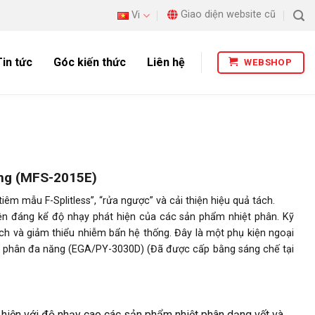
Giao diện website cũ
Vi
Tin tức
Góc kiến thức
Liên hệ
WEBSHOP
ăng (MFS-2015E)
iêm mẫu F-Splitless”, “rửa ngược” và cải thiện hiệu quả tách.
iện đáng kể độ nhạy phát hiện của các sản phẩm nhiệt phân. Kỹ
ích và giảm thiểu nhiễm bẩn hệ thống. Đây là một phụ kiện ngoại
iệt phân đa năng (EGA/PY-3030D) (Đã được cấp bằng sáng chế tại
hiện với độ nhạy cao các sản phẩm nhiệt phân dạng vết và