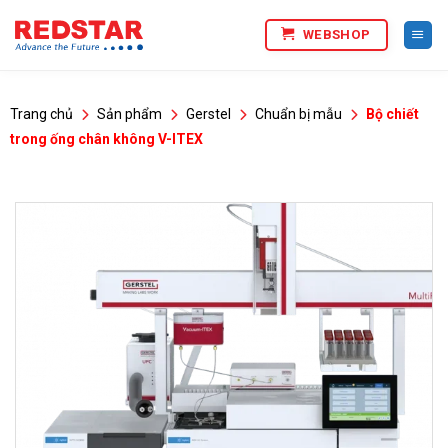
Bỏ
WEBSHOP
qua
nội
dung
Trang chủ
Sản phẩm
Gerstel
Chuẩn bị mẫu
Bộ chiết
trong ống chân không V-ITEX