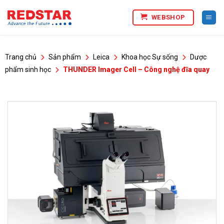
Bỏ
WEBSHOP
qua
nội
dung
Trang chủ
Sản phẩm
Leica
Khoa học Sự sống
Dược
phẩm sinh học
THUNDER Imager Cell – Công nghệ đĩa quay