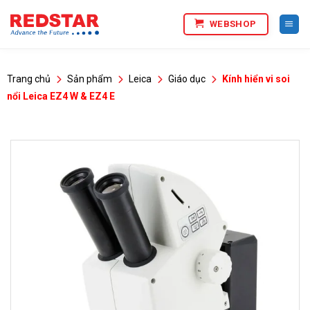
Bỏ
WEBSHOP
qua
nội
dung
Trang chủ
Sản phẩm
Leica
Giáo dục
Kính hiển vi soi
nổi Leica EZ4 W & EZ4 E